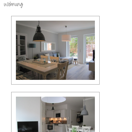
Wohnung
FERIENWOHNUNG
BILDERGALERIE
PREISE
KALENDER
ANFRAGE
ÜBER LANGEOOG
ANFAHRT